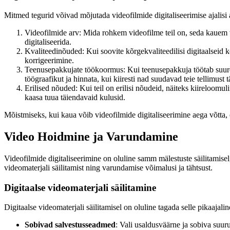
Mitmed tegurid võivad mõjutada videofilmide digitaliseerimise ajalisi
Videofilmide arv: Mida rohkem videofilme teil on, seda kauem v
digitaliseerida.
Kvaliteedinõuded: Kui soovite kõrgekvaliteedilisi digitaalseid 
korrigeerimine.
Teenusepakkujate töökoormus: Kui teenusepakkuja töötab suure 
töögraafikut ja hinnata, kui kiiresti nad suudavad teie tellimust tä
Erilised nõuded: Kui teil on erilisi nõudeid, näiteks kiireloom
kaasa tuua täiendavaid kulusid.
Mõistmiseks, kui kaua võib videofilmide digitaliseerimine aega võtta, 
Video Hoidmine ja Varundamine
Videofilmide digitaliseerimine on oluline samm mälestuste säilitamisel,
videomaterjali säilitamist ning varundamise võimalusi ja tähtsust.
Digitaalse videomaterjali säilitamine
Digitaalse videomaterjali säilitamisel on oluline tagada selle pikaajali
Sobivad salvestusseadmed
: Vali usaldusväärne ja sobiva suur