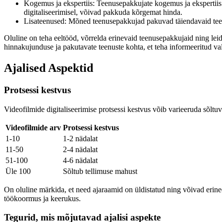
Kogemus ja ekspertiis: Teenusepakkujate kogemus ja ekspertiis 
digitaliseerimisel, võivad pakkuda kõrgemat hinda.
Lisateenused: Mõned teenusepakkujad pakuvad täiendavaid teenu
Oluline on teha eeltööd, võrrelda erinevaid teenusepakkujaid ning leid
hinnakujunduse ja pakutavate teenuste kohta, et teha informeeritud val
Ajalised Aspektid
Protsessi kestvus
Videofilmide digitaliseerimise protsessi kestvus võib varieeruda sõltuv
Videofilmide arv
Protsessi kestvus
1-10
1-2 nädalat
11-50
2-4 nädalat
51-100
4-6 nädalat
Üle 100
Sõltub tellimuse mahust
On oluline märkida, et need ajaraamid on üldistatud ning võivad erine
töökoormus ja keerukus.
Tegurid, mis mõjutavad ajalisi aspekte