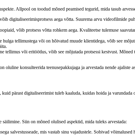
 aspekte. Allpool on toodud mõned peamised tegurid, mida tasub arvesse
õib digitaliseerimisprotsess aega võtta. Suurema arvu videofilmide pu
koopiaid, võib protsess võtta rohkem aega. Kvaliteetse tulemuse saavutam
hulga tellimustega või on hõivatud muude klientidega, võib see mõjuta
ita.
uline tellimus või eritöötlus, võib see mõjutada protsessi kestvust. Mõn
on oluline konsulteerida teenusepakkujaga ja arvestada nende ajaliste a
 kuid pärast digitaliseerimist tuleb kaaluda, kuidas hoida ja varundada o
ne säilimine. Siin on mõned olulised aspektid, mida tuleks arvestada:
usega salvestusseade, mis vastab sinu vajadustele. Sobivad võimalused h