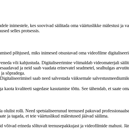
dele inimestele, kes soovivad säilitada oma väärtuslikke mälestusi ja v
nused selles protsessis.
eamised põhjused, miks inimesed otsustavad oma videofilme digitaliseeri
eneda või kahjustuda. Digitaliseerimine võimaldab videomaterjali säili
tesaadavad ja neid saab vaadata erinevatel seadmetel, sealhulgas arvutite
 ja sõpradega.
 Digitaliseerimisel saab need salvestada väiksemale salvestusmeediumile,
ga kaota kvaliteeti sagedase kasutamise tõttu. See tähendab, et saate o
 olulist rolli. Need spetsialiseerunud teenused pakuvad professionaalset
e ja tagada, et teie väärtuslikud mälestused jäävad säilima.
id võivad erineda sõltuvalt teenusepakkujast ja videofilmide mahust. Jä