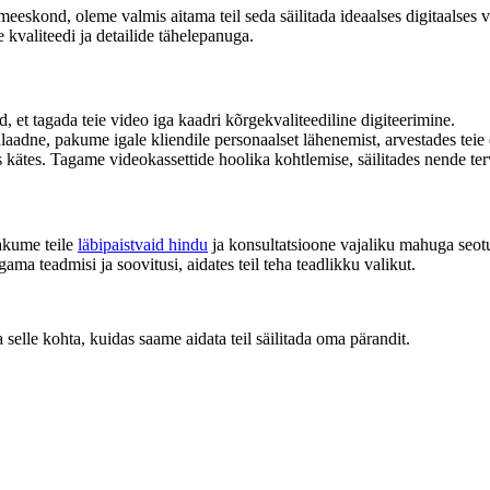
eeskond, oleme valmis aitama teil seda säilitada ideaalses digitaalses
 kvaliteedi ja detailide tähelepanuga.
 et tagada teie video iga kaadri kõrgekvaliteediline digiteerimine.
laadne, pakume igale kliendile personaalset lähenemist, arvestades teie e
 kätes. Tagame videokassettide hoolika kohtlemise, säilitades nende terv
pakume teile
läbipaistvaid hindu
ja konsultatsioone vajaliku mahuga seo
ama teadmisi ja soovitusi, aidates teil teha teadlikku valikut.
 selle kohta, kuidas saame aidata teil säilitada oma pärandit.