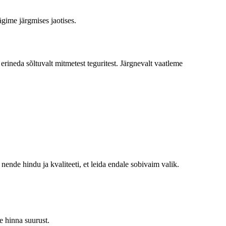
ägime järgmises jaotises.
rineda sõltuvalt mitmetest teguritest. Järgnevalt vaatleme
nende hindu ja kvaliteeti, et leida endale sobivaim valik.
e hinna suurust.