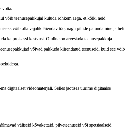
 võtta.
hul võib teenusepakkujal kuluda rohkem aega, et kõiki neid
iseks võib olla vajalik täiendav töö, nagu piltide parandamine ja heli
da ka protsessi kestvust. Oluline on arvestada teenusepakkuja
ed teenusepakkujad võivad pakkuda kiirendatud teenuseid, kuid see võib
spektidega.
ma digitaalset videomaterjali. Selles jaotises uurime digitaalse
õlmavad väliseid kõvakettaid, pilveteenuseid või spetsiaalseid