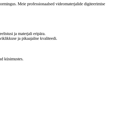
 vormingus. Meie professionaalsed videomaterjalide digiteerimise
elistusi ja materjali eripära.
iklikkuse ja pikaajalise kvaliteedi.
tud küsimustes.