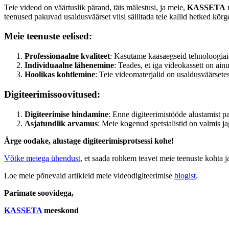
Teie videod on väärtuslik pärand, täis mälestusi, ja meie,
KASSETA
m
teenused pakuvad usaldusväärset viisi säilitada teie kallid hetked kõrge
Meie teenuste eelised:
Professionaalne kvaliteet
: Kasutame kaasaegseid tehnoloogiaid,
Individuaalne lähenemine
: Teades, et iga videokassett on ainu
Hoolikas kohtlemine
: Teie videomaterjalid on usaldusväärsetes
Digiteerimissoovitused:
Digiteerimise hindamine
: Enne digiteerimistööde alustamist 
Asjatundlik arvamus
: Meie kogenud spetsialistid on valmis jag
Ärge oodake, alustage digiteerimisprotsessi kohe!
Võtke meiega ühendust
, et saada rohkem teavet meie teenuste kohta ja
Loe meie põnevaid artikleid meie videodigiteerimise
blogist
.
Parimate soovidega,
KASSETA
meeskond