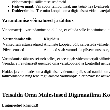
videomaterjali säilitamise seadmeid.
Failivormaat
: Vali sobiv failivormaat, mis tagab hea kvalite
Dubleerimine
: Tee mitu koopiat oma digitaalsest videomaterjal
Varundamise võimalused ja tähtsus
Videomaterjali varundamine on oluline, et vältida selle kaotsiminekut
Varundamise viis
Kirjeldus
Välised salvestusseadmed
Andmete koopiad võib salvestada välisele
Pilveteenused
Andmed saab varundada pilveteenustesse, mi
Varundamise tähtsus seisneb selles, et see tagab videomaterjali säil
Veendu, et regulaarselt uuendad oma varukoopiaid ja kontrollid nende 
Hoides ja varundades oma digitaalset videomaterjali, saad nautida oma
failivormaadid ning teha regulaarseid varukoopiaid erinevatesse asuk
Teisalda Oma Mälestused Digimaailma Koo
Lugupeetud kliendid!