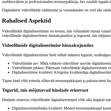
usaldusväärne ja professionaalne teenusepakkuja, kes suudab tagada tei
Digitaalsete videofilmide säilitamine ja varundamine on veel üks olulin
Rahalised Aspektid
Videofilmide digitaliseerimine on teenus, mis võimaldab muuta vanad vi
videofilmide digitaliseerimise hinnakujundust ja tegureid, mis mõjuta
Videofilmide digitaliseerimise hinnakujundus
Videofilmide digitaliseerimise hind sõltub mitmest tegurist, sealhulgas
Videofilmide arv: Mida rohkem videofilme soovite digitaliseerid
Videofilmide pikkus: Pikemate videofilmide digitaliseerimine 
Digitaliseerimise kvaliteet: Kõrgema kvaliteediga digitaliseeri
Täpne hind võib erineda sõltuvalt teenusepakkujast ja pakutavatest lis
Tegurid, mis mõjutavad hindade erinevust
Hindade erinevus videofilmide digitaliseerimisel võib olla tingitud mit
Digitaliseerimistehnika kvaliteet: Mõned teenusepakkujad kasut