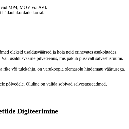
hõlmavad MP4, MOV või AVI.
gi hädaolukordade korral.
ed oleksid usaldusväärsed ja hoia neid erinevates asukohtades.
Vali usaldusväärne pilveteenus, mis pakub piisavalt salvestusruumi.
ta rike või tulekahju, on varukoopia olemasolu hindamatu väärtusega.
tele põlvedele. Oluline on valida sobivad salvestusseadmed,
tide Digiteerimine