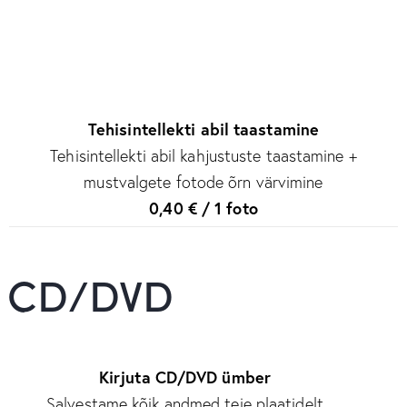
Tehisintellekti abil taastamine
Tehisintellekti abil kahjustuste taastamine +
mustvalgete fotode õrn värvimine
0,40 € / 1 foto
CD/DVD
Kirjuta CD/DVD ümber
Salvestame kõik andmed teie plaatidelt