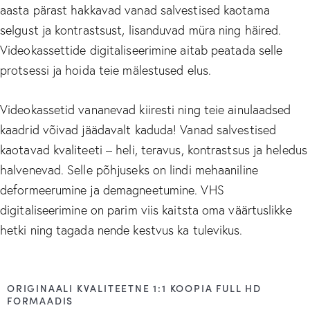
aasta pärast hakkavad vanad salvestised kaotama
selgust ja kontrastsust, lisanduvad müra ning häired.
Videokassettide digitaliseerimine aitab peatada selle
protsessi ja hoida teie mälestused elus.
Videokassetid vananevad kiiresti ning teie ainulaadsed
kaadrid võivad jäädavalt kaduda! Vanad salvestised
kaotavad kvaliteeti – heli, teravus, kontrastsus ja heledus
halvenevad. Selle põhjuseks on lindi mehaaniline
deformeerumine ja demagneetumine. VHS
digitaliseerimine on parim viis kaitsta oma väärtuslikke
hetki ning tagada nende kestvus ka tulevikus.
ORIGINAALI KVALITEETNE 1:1 KOOPIA FULL HD
FORMAADIS