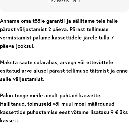
Link kehtib 1 kuu.
Anname oma tööle garantii ja säilitame teie faile
pärast väljastamist 2 päeva. Pärast tellimuse
vormistamist palume kassettidele järele tulla 7
päeva jooksul.
Maksta saate sularahas, arvega või ettevõttele
esitatud arve alusel pärast tellimuse täitmist ja enne
selle väljastamist.
Palun tooge meile ainult puhtaid kassette.
Hallitanud, tolmuseid või muul moel määrdunud
kassettide puhastamise eest võtame lisatasu 9 € üks
kassett.