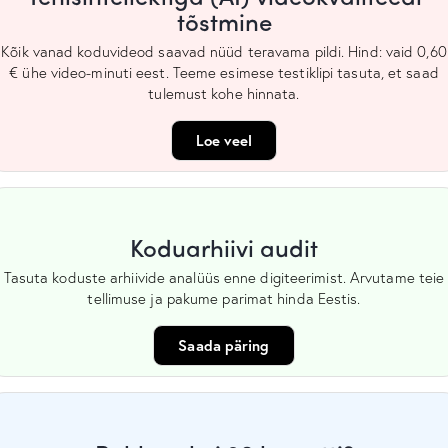
tõstmine
Kõik vanad koduvideod saavad nüüd teravama pildi. Hind: vaid 0,60
€ ühe video-minuti eest. Teeme esimese testiklipi tasuta, et saad
tulemust kohe hinnata.
Loe veel
Koduarhiivi audit
Tasuta koduste arhiivide analüüs enne digiteerimist. Arvutame teie
tellimuse ja pakume parimat hinda Eestis.
Saada päring