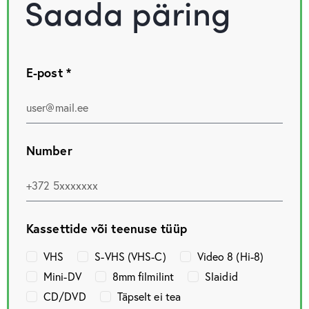
Saada päring
E-post *
Number
Kassettide või teenuse tüüp
VHS
S-VHS (VHS-C)
Video 8 (Hi-8)
Mini-DV
8mm filmilint
Slaidid
CD/DVD
Täpselt ei tea