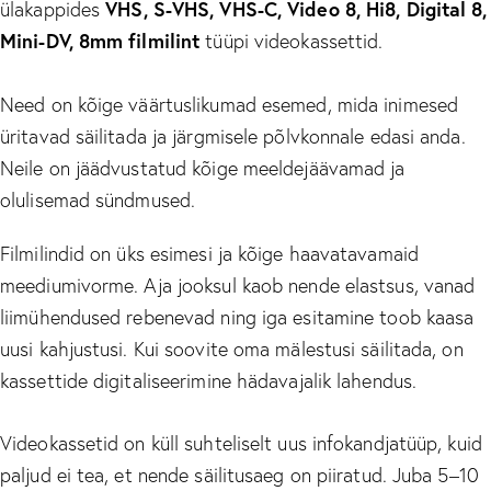
ülakappides
VHS, S-VHS, VHS-C, Video 8, Hi8, Digital 8,
Mini-DV, 8mm filmilint
tüüpi videokassettid.
Need on kõige väärtuslikumad esemed, mida inimesed
üritavad säilitada ja järgmisele põlvkonnale edasi anda.
Neile on jäädvustatud kõige meeldejäävamad ja
olulisemad sündmused.
Filmilindid on üks esimesi ja kõige haavatavamaid
meediumivorme. Aja jooksul kaob nende elastsus, vanad
liimühendused rebenevad ning iga esitamine toob kaasa
uusi kahjustusi. Kui soovite oma mälestusi säilitada, on
kassettide digitaliseerimine hädavajalik lahendus.
Videokassetid on küll suhteliselt uus infokandjatüüp, kuid
paljud ei tea, et nende säilitusaeg on piiratud. Juba 5–10