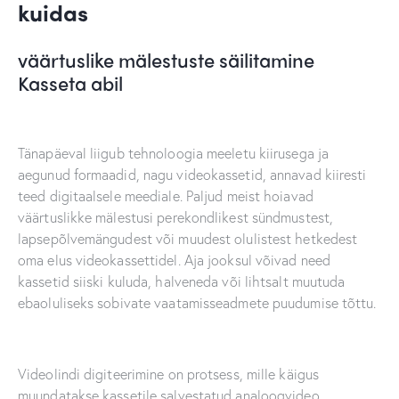
kuidas
väärtuslike mälestuste säilitamine
Kasseta abil
Tänapäeval liigub tehnoloogia meeletu kiirusega ja
aegunud formaadid, nagu videokassetid, annavad kiiresti
teed digitaalsele meediale. Paljud meist hoiavad
väärtuslikke mälestusi perekondlikest sündmustest,
lapsepõlvemängudest või muudest olulistest hetkedest
oma elus videokassettidel. Aja jooksul võivad need
kassetid siiski kuluda, halveneda või lihtsalt muutuda
ebaoluliseks sobivate vaatamisseadmete puudumise tõttu.
Videolindi digiteerimine on protsess, mille käigus
muundatakse kassetile salvestatud analoogvideo