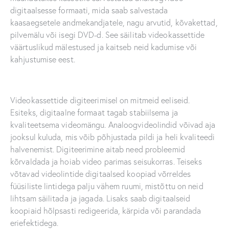
digitaalsesse formaati, mida saab salvestada
kaasaegsetele andmekandjatele, nagu arvutid, kõvakettad,
pilvemälu või isegi DVD-d. See säilitab videokassettide
väärtuslikud mälestused ja kaitseb neid kadumise või
kahjustumise eest.
Videokassettide digiteerimisel on mitmeid eeliseid.
Esiteks, digitaalne formaat tagab stabiilsema ja
kvaliteetsema videomängu. Analoogvideolindid võivad aja
jooksul kuluda, mis võib põhjustada pildi ja heli kvaliteedi
halvenemist. Digiteerimine aitab need probleemid
kõrvaldada ja hoiab video parimas seisukorras. Teiseks
võtavad videolintide digitaalsed koopiad võrreldes
füüsiliste lintidega palju vähem ruumi, mistõttu on neid
lihtsam säilitada ja jagada. Lisaks saab digitaalseid
koopiaid hõlpsasti redigeerida, kärpida või parandada
eriefektidega.