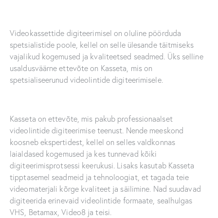
Videokassettide digiteerimisel on oluline pöörduda
spetsialistide poole, kellel on selle ülesande täitmiseks
vajalikud kogemused ja kvaliteetsed seadmed. Üks selline
usaldusväärne ettevõte on Kasseta, mis on
spetsialiseerunud videolintide digiteerimisele.
Kasseta on ettevõte, mis pakub professionaalset
videolintide digiteerimise teenust. Nende meeskond
koosneb ekspertidest, kellel on selles valdkonnas
laialdased kogemused ja kes tunnevad kõiki
digiteerimisprotsessi keerukusi. Lisaks kasutab Kasseta
tipptasemel seadmeid ja tehnoloogiat, et tagada teie
videomaterjali kõrge kvaliteet ja säilimine. Nad suudavad
digiteerida erinevaid videolintide formaate, sealhulgas
VHS, Betamax, Video8 ja teisi.