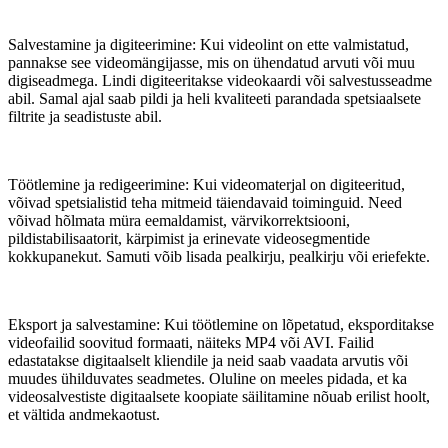
Salvestamine ja digiteerimine: Kui videolint on ette valmistatud,
pannakse see videomängijasse, mis on ühendatud arvuti või muu
digiseadmega. Lindi digiteeritakse videokaardi või salvestusseadme
abil. Samal ajal saab pildi ja heli kvaliteeti parandada spetsiaalsete
filtrite ja seadistuste abil.
Töötlemine ja redigeerimine: Kui videomaterjal on digiteeritud,
võivad spetsialistid teha mitmeid täiendavaid toiminguid. Need
võivad hõlmata müra eemaldamist, värvikorrektsiooni,
pildistabilisaatorit, kärpimist ja erinevate videosegmentide
kokkupanekut. Samuti võib lisada pealkirju, pealkirju või eriefekte.
Eksport ja salvestamine: Kui töötlemine on lõpetatud, eksporditakse
videofailid soovitud formaati, näiteks MP4 või AVI. Failid
edastatakse digitaalselt kliendile ja neid saab vaadata arvutis või
muudes ühilduvates seadmetes. Oluline on meeles pidada, et ka
videosalvestiste digitaalsete koopiate säilitamine nõuab erilist hoolt,
et vältida andmekaotust.