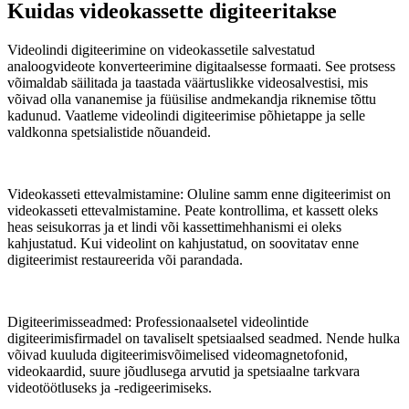
Kuidas videokassette digiteeritakse
Videolindi digiteerimine on videokassetile salvestatud
analoogvideote konverteerimine digitaalsesse formaati. See protsess
võimaldab säilitada ja taastada väärtuslikke videosalvestisi, mis
võivad olla vananemise ja füüsilise andmekandja riknemise tõttu
kadunud. Vaatleme videolindi digiteerimise põhietappe ja selle
valdkonna spetsialistide nõuandeid.
Videokasseti ettevalmistamine: Oluline samm enne digiteerimist on
videokasseti ettevalmistamine. Peate kontrollima, et kassett oleks
heas seisukorras ja et lindi või kassettimehhanismi ei oleks
kahjustatud. Kui videolint on kahjustatud, on soovitatav enne
digiteerimist restaureerida või parandada.
Digiteerimisseadmed: Professionaalsetel videolintide
digiteerimisfirmadel on tavaliselt spetsiaalsed seadmed. Nende hulka
võivad kuuluda digiteerimisvõimelised videomagnetofonid,
videokaardid, suure jõudlusega arvutid ja spetsiaalne tarkvara
videotöötluseks ja -redigeerimiseks.