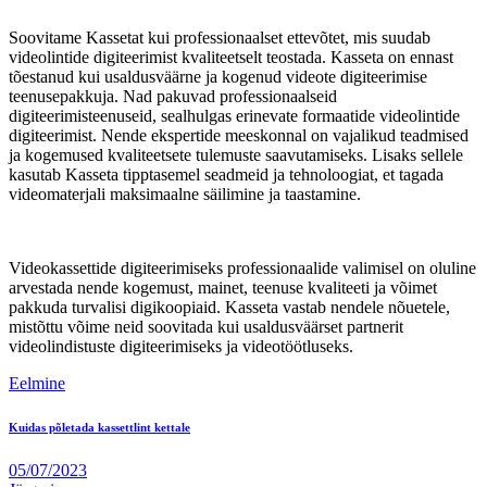
Soovitame Kassetat kui professionaalset ettevõtet, mis suudab
videolintide digiteerimist kvaliteetselt teostada. Kasseta on ennast
tõestanud kui usaldusväärne ja kogenud videote digiteerimise
teenusepakkuja. Nad pakuvad professionaalseid
digiteerimisteenuseid, sealhulgas erinevate formaatide videolintide
digiteerimist. Nende ekspertide meeskonnal on vajalikud teadmised
ja kogemused kvaliteetsete tulemuste saavutamiseks. Lisaks sellele
kasutab Kasseta tipptasemel seadmeid ja tehnoloogiat, et tagada
videomaterjali maksimaalne säilimine ja taastamine.
Videokassettide digiteerimiseks professionaalide valimisel on oluline
arvestada nende kogemust, mainet, teenuse kvaliteeti ja võimet
pakkuda turvalisi digikoopiaid. Kasseta vastab nendele nõuetele,
mistõttu võime neid soovitada kui usaldusväärset partnerit
videolindistuste digiteerimiseks ja videotöötluseks.
Eelmine
Kuidas põletada kassettlint kettale
05/07/2023