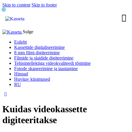
Skip to content
Skip to footer
Sulge
Esileht
Kassettide digitaliseerimine
8 mm filmi digiteerimine
Filmide ja slaidide digiteerimine
Tehisintellektiga videokvaliteedi tõstmine
Fotode skaneerimine ja taastamine
Hinnad
Huvitav küsimused
RU
Kuidas videokassette
digiteeritakse