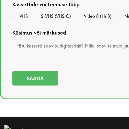
Kassettide või teenuse tüüp
VHS
S-VHS (VHS-C)
Video 8 (Hi-8)
Mi
Küsimus või märkused
SAADA