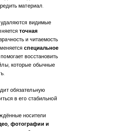
вредить материал.
а удаляются видимые
олняется
точная
зрачность и читаемость
именяется
специальное
е помогает восстановить
йлы, которые обычные
ь.
дит обязательную
иться в его стабильной
еждённые носители
део, фотографии и