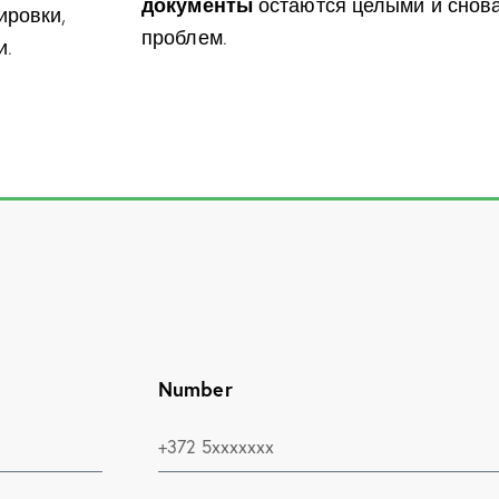
документы
остаются целыми и снова
ировки,
проблем.
и.
Number