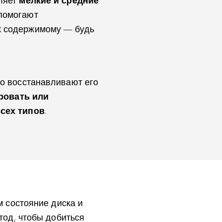
аляет
мелкие и средние
 помогают
 к содержимому — будь
ко восстанавливают его
ировать или
всех типов
.
 состояние диска и
од, чтобы добиться