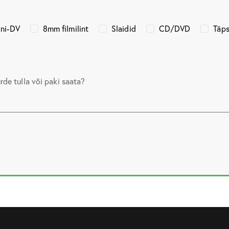
ni-DV
8mm filmilint
Slaidid
CD/DVD
Täps