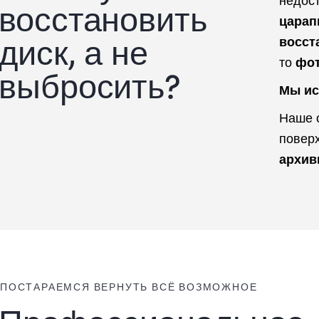
недос
восстановить
цара
диск, а не
восст
то
фот
выбросить?
Мы ис
Наше о
поверх
архив
ПОСТАРАЕМСЯ ВЕРНУТЬ ВСЁ ВОЗМОЖНОЕ