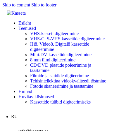
Skip to content
Skip to footer
Esileht
Teenused
VHS-kasseti digiteerimine
VHS-С, S-VHS kassettide digiteerimine
Hi8, Video8, Digital8 kassettide
digiteerimine
Mini-DV kassettide digiteerimine
8 mm filmi digiteerimine
CD/DVD plaatide poleerimine ja
taastamine
Filmide ja slaidide digiteerimine
Tehisintellektiga videokvaliteedi tõstmine
Fotode skaneerimine ja taastamine
Hinnad
Huvitav küsimused
Kassettide tüübid digiteerimiseks
RU