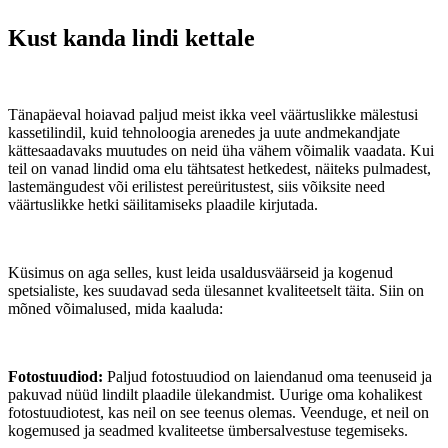
Kust kanda lindi kettale
Tänapäeval hoiavad paljud meist ikka veel väärtuslikke mälestusi
kassetilindil, kuid tehnoloogia arenedes ja uute andmekandjate
kättesaadavaks muutudes on neid üha vähem võimalik vaadata. Kui
teil on vanad lindid oma elu tähtsatest hetkedest, näiteks pulmadest,
lastemängudest või erilistest pereüritustest, siis võiksite need
väärtuslikke hetki säilitamiseks plaadile kirjutada.
Küsimus on aga selles, kust leida usaldusväärseid ja kogenud
spetsialiste, kes suudavad seda ülesannet kvaliteetselt täita. Siin on
mõned võimalused, mida kaaluda:
Fotostuudiod:
Paljud fotostuudiod on laiendanud oma teenuseid ja
pakuvad nüüd lindilt plaadile ülekandmist. Uurige oma kohalikest
fotostuudiotest, kas neil on see teenus olemas. Veenduge, et neil on
kogemused ja seadmed kvaliteetse ümbersalvestuse tegemiseks.