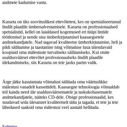
andmete kadumise vastu.
Kasseta on üks soovituslikest ettevõtetest, kes on spetsialiseerunud
lindilt plaadile ümbersalvestamisele. Kasseta on professionaalsed
spetsialistid, kellel on laialdased kogemused eri tüüpi lintide
töötlemisel ja nende sisu ümberkirjutamisel kaasaegsetele
andmekandjatele. Nad tagavad kvaliteetse ümberkirjutamise, heli ja
pildi säilitamise ja taastamise ning võimaluse luua täiendavaid
koopiaid oma mälestuste turvaliseks säilitamiseks. Kui otsite
usaldusväärset ettevõtet professionaalseks lindilt plaadile
ülekandmiseks, siis Kasseta on teie jaoks parim valik.
Ärge jätke kasutamata võimalust säilitada oma väärtuslikke
mälestusi vanadelt kassettidelt. Kaasaegne tehnoloogia võimaldab
teil kanda need üle usaldusväärsematele ja taskukohasematele
andmekandjatele, näiteks CD-dele. Otsige professionaalid, kes
suudavad seda ülesannet kvaliteetselt täita ja tagada, et teie ja teie
lähedased saaksid oma mälestusi veel aastaid hellitada.
Eelmine