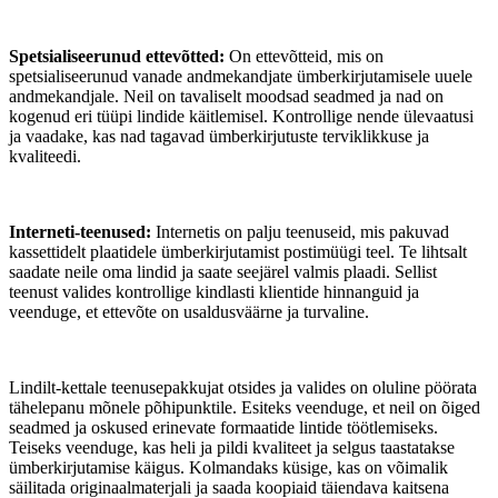
Spetsialiseerunud ettevõtted:
On ettevõtteid, mis on
spetsialiseerunud vanade andmekandjate ümberkirjutamisele uuele
andmekandjale. Neil on tavaliselt moodsad seadmed ja nad on
kogenud eri tüüpi lindide käitlemisel. Kontrollige nende ülevaatusi
ja vaadake, kas nad tagavad ümberkirjutuste terviklikkuse ja
kvaliteedi.
Interneti-teenused:
Internetis on palju teenuseid, mis pakuvad
kassettidelt plaatidele ümberkirjutamist postimüügi teel. Te lihtsalt
saadate neile oma lindid ja saate seejärel valmis plaadi. Sellist
teenust valides kontrollige kindlasti klientide hinnanguid ja
veenduge, et ettevõte on usaldusväärne ja turvaline.
Lindilt-kettale teenusepakkujat otsides ja valides on oluline pöörata
tähelepanu mõnele põhipunktile. Esiteks veenduge, et neil on õiged
seadmed ja oskused erinevate formaatide lintide töötlemiseks.
Teiseks veenduge, kas heli ja pildi kvaliteet ja selgus taastatakse
ümberkirjutamise käigus. Kolmandaks küsige, kas on võimalik
säilitada originaalmaterjali ja saada koopiaid täiendava kaitsena