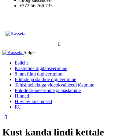
info@kasseta.ee
+372 56 766 733
Sulge
Esileht
Kassettide digitaliseerimine
8 mm filmi digiteerimine
Filmide ja slaidide digiteerimine
Tehisintellektiga videokvaliteedi tõstmine
Fotode skaneerimine ja taastamine
Hinnad
Huvitav küsimused
RU
Kust kanda lindi kettale